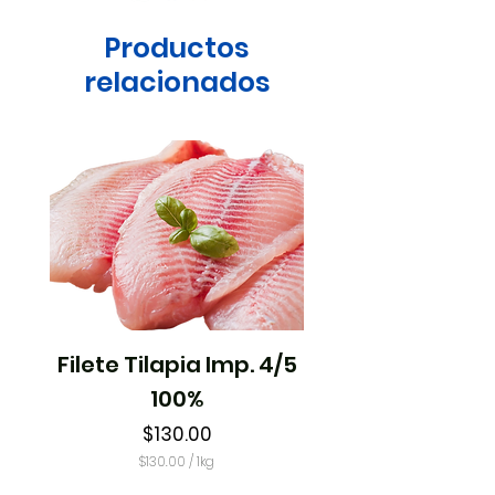
Productos
relacionados
Filete Tilapia Imp. 4/5
Pulpo Crudo 1
100%
Precio
$130.00
$130.00
/
1kg
$