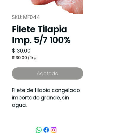
SKU: MF044
Filete Tilapia
Imp. 5/7 100%
Precio
$130.00
$130.00
/
1kg
$130.00
por
1
Agotado
Kilogramos
Filete de tilapia congelado 
importado grande, sin 
agua.